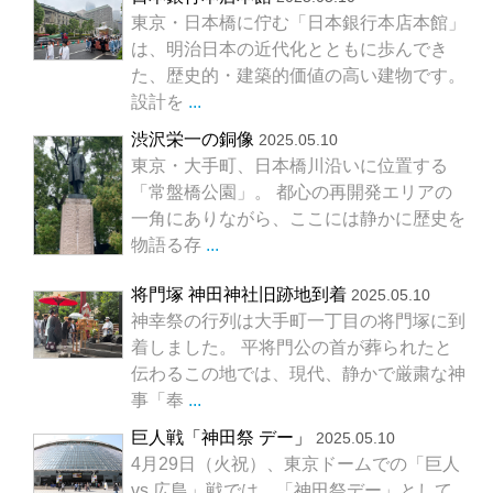
東京・日本橋に佇む「日本銀行本店本館」
は、明治日本の近代化とともに歩んでき
た、歴史的・建築的価値の高い建物です。
設計を
...
渋沢栄一の銅像
2025.05.10
東京・大手町、日本橋川沿いに位置する
「常盤橋公園」。 都心の再開発エリアの
一角にありながら、ここには静かに歴史を
物語る存
...
将門塚 神田神社旧跡地到着
2025.05.10
神幸祭の行列は大手町一丁目の将門塚に到
着しました。 平将門公の首が葬られたと
伝わるこの地では、現代、静かで厳粛な神
事「奉
...
巨人戦「神田祭 デー」
2025.05.10
4月29日（火祝）、東京ドームでの「巨人
vs 広島」戦では、「神田祭デー」として