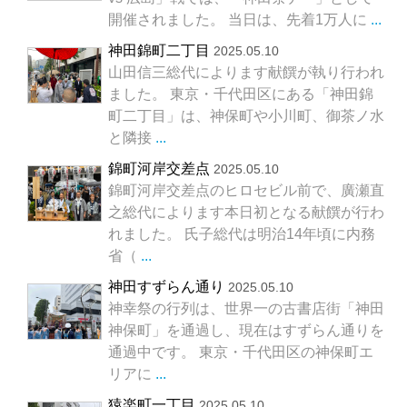
開催されました。 当日は、先着1万人に
...
神田錦町二丁目
2025.05.10
山田信三総代によります献饌が執り行われ
ました。 東京・千代田区にある「神田錦
町二丁目」は、神保町や小川町、御茶ノ水
と隣接
...
錦町河岸交差点
2025.05.10
錦町河岸交差点のヒロセビル前で、廣瀬直
之総代によります本日初となる献饌が行わ
れました。 氏子総代は明治14年頃に内務
省（
...
神田すずらん通り
2025.05.10
神幸祭の行列は、世界一の古書店街「神田
神保町」を通過し、現在はすずらん通りを
通過中です。 東京・千代田区の神保町エ
リアに
...
猿楽町一丁目
2025.05.10