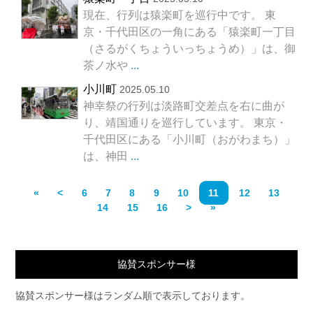
現在、行列は猿楽町を巡行中です。 東
京・千代田区の一角にある「猿楽町一丁目
（さるがくちょういっちょうめ）」は、御
茶ノ水や
...
小川町
2025.05.10
神幸祭の行列は淡路町交差点を右に曲が
り、靖国通りを巡行しています。 東京・
千代田区にある「小川町（おがわまち）」
は、神田
...
«
<
6
7
8
9
10
11
12
13
14
15
16
>
»
協賛スポンサー様
協賛スポンサー様はランダム順で表示しております。