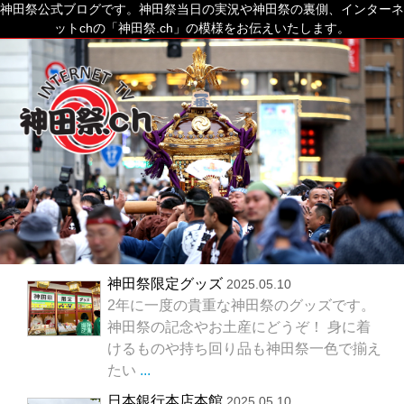
神田祭公式ブログです。神田祭当日の実況や神田祭の裏側、インターネ
ットchの「神田祭.ch」の模様をお伝えいたします。
神田祭限定グッズ
2025.05.10
2年に一度の貴重な神田祭のグッズです。
神田祭の記念やお土産にどうぞ！ 身に着
けるものや持ち回り品も神田祭一色で揃え
たい
...
日本銀行本店本館
2025.05.10