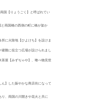
は両国【りょうごく】と呼ばれてい
国と両国橋の西側の町に橋が架か
各所に火除地【ひよけち】を設けま
や避難に役立つ広場が設けられまし
水茶屋【みずぢゃや】、喰べ物見世
。
しん】した賑やかな商店街になって
あり、両国の川開きや花火と共に