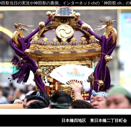
田祭当日の実況や神田祭の裏側、インターネットchの「神田祭.ch」
日本橋四地区 東日本橋二丁目町会