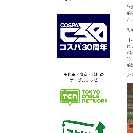
米
船
こ
町
【
東
昭
尚
船
宮