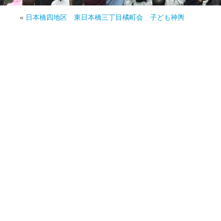
«
日本橋四地区 東日本橋三丁目橘町会 子ども神輿