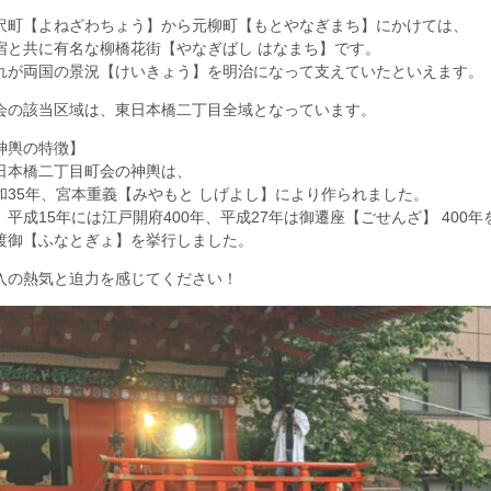
沢町【よねざわちょう】から元柳町【もとやなぎまち】にかけては、
宿と共に有名な柳橋花街【やなぎばし はなまち】です。
れが両国の景況【けいきょう】を明治になって支えていたといえます。
会の該当区域は、東日本橋二丁目全域となっています。
神輿の特徴】
日本橋二丁目町会の神輿は、
和35年、宮本重義【みやもと しげよし】により作られました。
、平成15年には江戸開府400年、平成27年は御遷座【ごせんざ】 400
渡御【ふなとぎょ】を挙行しました。
入の熱気と迫力を感じてください！