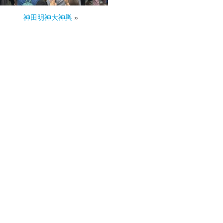
神田明神大神輿
»