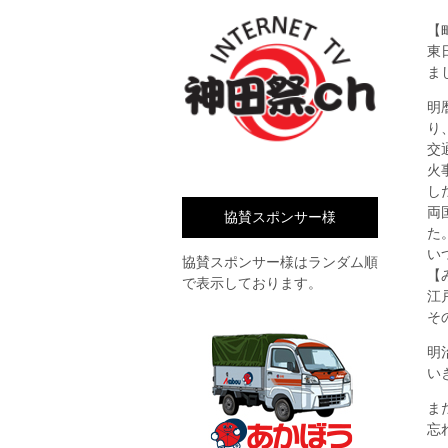
【
東
ま
明
り
交
火
し
両
協賛スポンサー様
た
い
協賛スポンサー様はランダム順
【
で表示しております。
江
そ
明
い
ま
忘