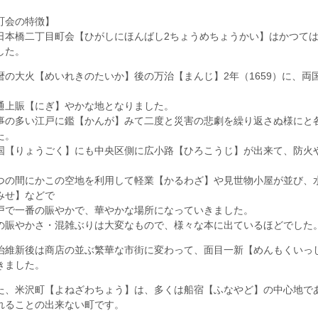
町会の特徴】
日本橋二丁目町会【ひがしにほんばし2ちょうめちょうかい】はかつて
した。
暦の大火【めいれきのたいか】後の万治【まんじ】2年（1659）に、両
、
通上賑【にぎ】やかな地となりました。
事の多い江戸に鑑【かんが】みて二度と災害の悲劇を繰り返さぬ様にと
た。
国【りょうごく】にも中央区側に広小路【ひろこうじ】が出来て、防火
。
つの間にかこの空地を利用して軽業【かるわざ】や見世物小屋が並び、
みせ】などで
戸で一番の賑やかで、華やかな場所になっていきました。
の賑やかさ・混雑ぶりは大変なもので、様々な本に出ているほどでした
治維新後は商店の並ぶ繁華な市街に変わって、面目一新【めんもくいっ
きました。
た、米沢町【よねざわちょう】は、多くは船宿【ふなやど】の中心地で
れることの出来ない町です。