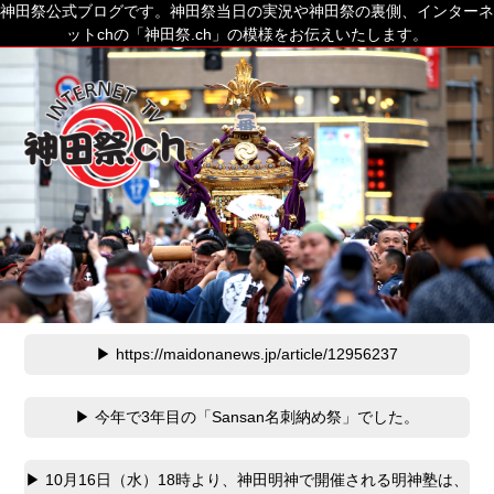
神田祭公式ブログです。神田祭当日の実況や神田祭の裏側、インターネ
ットchの「神田祭.ch」の模様をお伝えいたします。
▶ https://maidonanews.jp/article/12956237
▶ 今年で3年目の「Sansan名刺納め祭」でした。
▶ 10月16日（水）18時より、神田明神で開催される明神塾は、