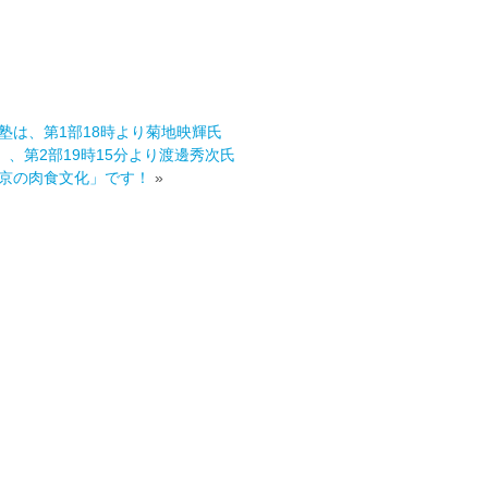
塾は、第1部18時より菊地映輝氏
、第2部19時15分より渡邊秀次氏
東京の肉食文化」です！
»