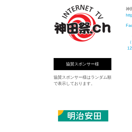
神
htt
Fa
（
1
協賛スポンサー様
協賛スポンサー様はランダム順
で表示しております。