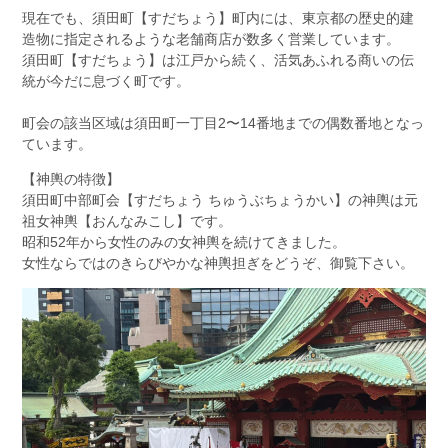
現在でも、須田町【すだちょう】町内には、東京都の歴史的建
造物に指定されるような老舗商店が数多く営業しています。
須田町【すだちょう】は江戸から続く、活気あふれる商いの伝
統が今だに息づく町です。
町会の該当区域は須田町一丁目2〜14番地までの偶数番地となっ
ています。
【神輿の特徴】
須田町中部町会【すだちょう ちゅうぶちょうかい】の神輿は元
祖女神輿【おんなみこし】です。
昭和52年から女性のみの女神輿を続けてきました。
女性ならではのきらびやかな神輿担ぎをどうぞ、御覧下さい。