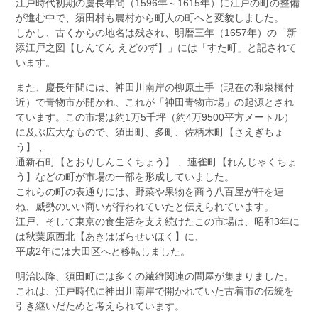
​江戸時代初期の慶長年間（1596年～1615年）に江戸の町の整備
が進む中で、須田村も農村から町人の町へと変貌しました。
​しかし、古くからの地名は残され、明暦三年（1657年）の「新
添江戸之図【しんてん えどのず】」には「すた町」と記されて
います。
また、慶長年間には、神田川南岸の柳原土手（現在の和泉橋付
近）で青物市が開かれ、これが「神田青物市場」の起源とされ
ています。​この市場は約1万5千坪（約4万9500平方メートル）
に及ぶ広大なもので、須田町、多町、佐柄木町【さえぎちょ
う】 、
通新石町【とおりしんこくちょう】 、連雀町【れんじゃくちょ
う】などの町が市場の一部を形成していました。​
これらの町の表通りには、野菜や果物を商う八百屋が軒を連
ね、威勢のいい商いが行われていたと伝えられています。
江戸、そして東京の食生活を支え続けたこの市場は、昭和3年に
は秋葉原西北【あきはばらせいほく】に、
平成2年には大田区へと移転しました。
明治以降、須田町には多くの繊維関連の問屋が集まりました。​
これは、江戸時代に神田川南岸で開かれていた古着市の伝統を
引き継いだためと考えられています。