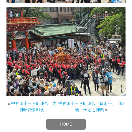
«
中神田十三ヶ町連合 内
中神田十三ヶ町連合 多町一丁目町
神田鎌倉町会
会 子ども神輿
»
HOME