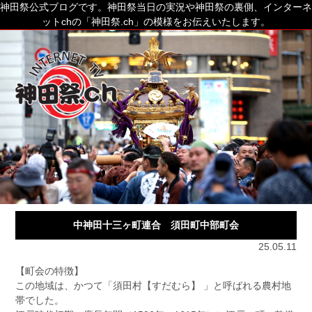
神田祭公式ブログです。神田祭当日の実況や神田祭の裏側、インターネ
ットchの「神田祭.ch」の模様をお伝えいたします。
中神田十三ヶ町連合 須田町中部町会
25.05.11
【町会の特徴】
この地域は、かつて「須田村【すだむら】 」と呼ばれる農村地
帯でした。