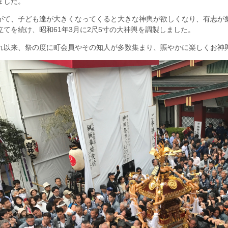
ました。
がて、子ども達が大きくなってくると大きな神輿が欲しくなり、有志が
立てを続け、昭和61年3月に2尺5寸の大神輿を調製しました。
れ以来、祭の度に町会員やその知人が多数集まり、賑やかに楽しくお神