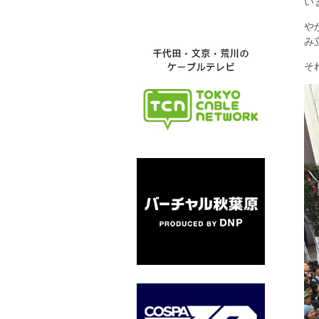
い
や
み
そ