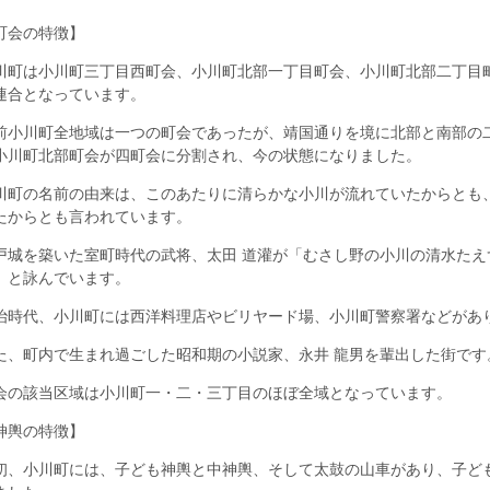
町会の特徴】
川町は小川町三丁目西町会、小川町北部一丁目町会、小川町北部二丁目
連合となっています。
前小川町全地域は一つの町会であったが、靖国通りを境に北部と南部の二
小川町北部町会が四町会に分割され、今の状態になりました。
川町の名前の由来は、このあたりに清らかな小川が流れていたからとも
たからとも言われています。
戸城を築いた室町時代の武将、太田 道灌が「むさし野の小川の清水たえ
」と詠んでいます。
治時代、小川町には西洋料理店やビリヤード場、小川町警察署などがあ
た、町内で生まれ過ごした昭和期の小説家、永井 龍男を輩出した街です
会の該当区域は小川町一・二・三丁目のほぼ全域となっています。
神輿の特徴】
初、小川町には、子ども神輿と中神輿、そして太鼓の山車があり、子ど