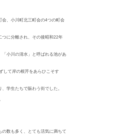
町会、小川町北三町会の4つの町会
つに分離され、その後昭和22年
、「小川の清水」と呼ばれる池があ
ずして岸の根芹をあらひこそす
り、学生たちで賑わう街でした。
。
もの数も多く、とても活気に満ちて