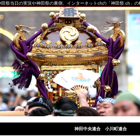
田祭当日の実況や神田祭の裏側、インターネットchの「神田祭.ch」
神田中央連合 小川町連合