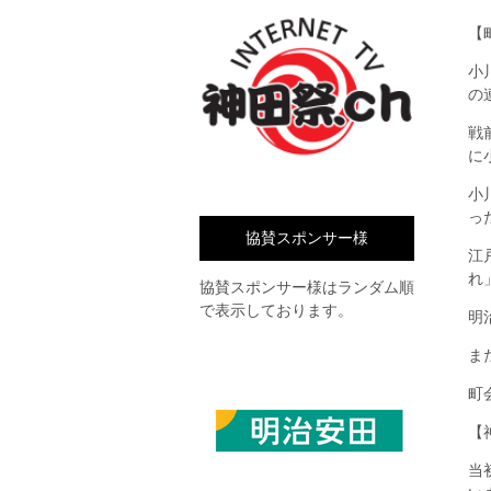
【
小
の
戦
に
小
っ
協賛スポンサー様
江
れ
協賛スポンサー様はランダム順
で表示しております。
明
ま
町
【
当