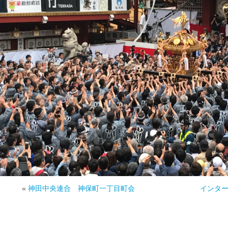
«
神田中央連合 神保町一丁目町会
インタ