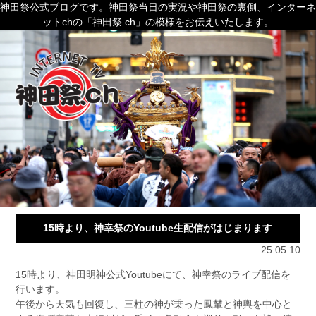
神田祭公式ブログです。神田祭当日の実況や神田祭の裏側、インターネ
ットchの「神田祭.ch」の模様をお伝えいたします。
15時より、神幸祭のYoutube生配信がはじまります
25.05.10
15時より、神田明神公式Youtubeにて、神幸祭のライブ配信を
行います。
午後から天気も回復し、三柱の神が乗った鳳輦と神輿を中心と