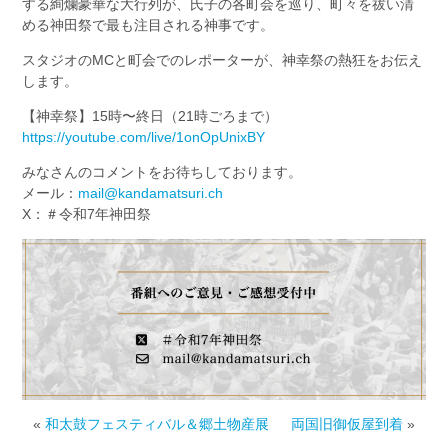
する絢爛豪華な大行列が、氏子の各町会を巡り、町々を祓い清
める神田祭で最も注目される神事です。
スタジオのMCと町会でのレポーターが、神幸祭の熱狂をお伝え
します。
【神幸祭】15時〜終日（21時ごろまで）
https://youtube.com/live/1onOpUnixBY
みなさんのコメントをお待ちしております。
メール：
mail@kandamatsuri.ch
X：＃令和7年神田祭
«
和太鼓フェスティバル＆郷土物産展
両国旧御仮屋到着
»