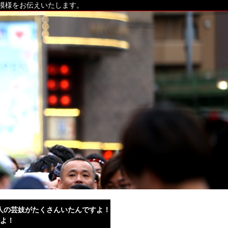
の模様をお伝えいたします。
人の芸妓がたくさんいたんですよ！
よ！