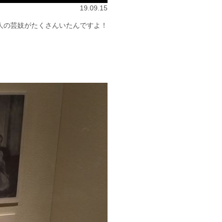
19.09.15
人の芸妓がたくさんいたんですよ！