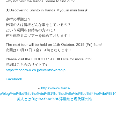
why not visit the Kanda Shrine to find out?
★Discovering Shinto in Kanda Myoujin mini tour★
参拝の手順は？
神職の人は普段どんな事をしているの？
という疑問をお持ちの方々に！
神社体験ミニツアーを勧めております！
The next tour will be held on 11th October, 2019 (Fri) 9am!
次回は10月11日（金）９時となります！
Please visit the EDOCCO STUDIO site for more info:
詳細はこちらのサイトで↓
https://cocoro-k.co.jp/events/worship
Facebook
«
https://www.trans-
.jp/blog/%ef%bd%8b%ef%bd%81%ef%bd%8e%ef%bd%84%ef%bd%8
美人とは何か%ef%bc%9f-浮世絵と現代画の比