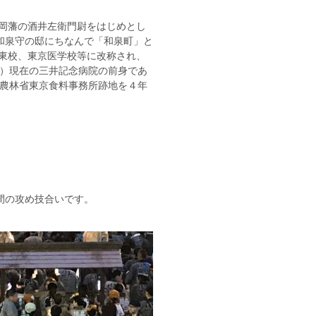
鶴岡藩の酒井左衛門尉をはじめとし
和泉守の邸にちなんで「和泉町」と
学東校、東京医学校等に改称され、
年）現在の三井記念病院の前身であ
）農林省東京食料事務所跡地を４年
。
間の攻め技合いです。