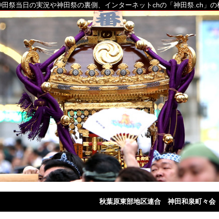
田祭当日の実況や神田祭の裏側、インターネットchの「神田祭.ch」
秋葉原東部地区連合 神田和泉町々会