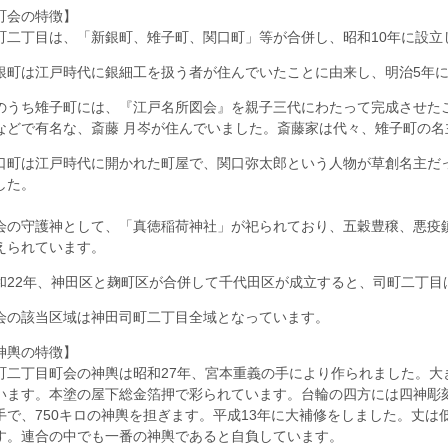
町会の特徴】
町二丁目は、「新銀町、雉子町、関口町」等が合併し、昭和10年に設立
銀町は江戸時代に銀細工を扱う者が住んでいたことに由来し、明治5年
のうち雉子町には、『江戸名所図会』を親子三代にわたって完成させた
などで有名な、斎藤 月岑が住んでいました。斎藤家は代々、雉子町の名
口町は江戸時代に開かれた町屋で、関口弥太郎という人物が草創名主だ
した。
会の守護神として、「真徳稲荷神社」が祀られており、五穀豊穣、悪疫
えられています。
和22年、神田区と麹町区が合併して千代田区が成立すると、司町二丁目
会の該当区域は神田司町二丁目全域となっています。
神輿の特徴】
町二丁目町会の神輿は昭和27年、宮本重義の手により作られました。大
います。本塗の屋下総金箔押で彩られています。台輪の四方には四神彫刻
手で、750キロの神輿を担ぎます。平成13年に大補修をしました。丈
す。連合の中でも一番の神輿であると自負しています。