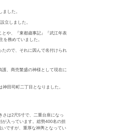
しました。
に設立しました。
ことや、『東都歳事記』『武江年表
主を務めていました。
ったので、それに因んで名付けられ
鎮護、商売繁盛の神様として現在に
は神田司町二丁目となりました。
きさは2尺5寸で、二重台座になっ
が入っています。総勢400名の担
は低いですが、重厚な神輿となってい