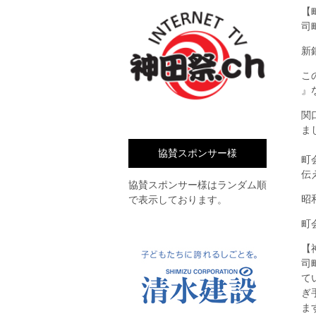
【
司
新
こ
』
関
ま
協賛スポンサー様
町
伝
協賛スポンサー様はランダム順
昭
で表示しております。
町
【
司
て
ぎ
ま