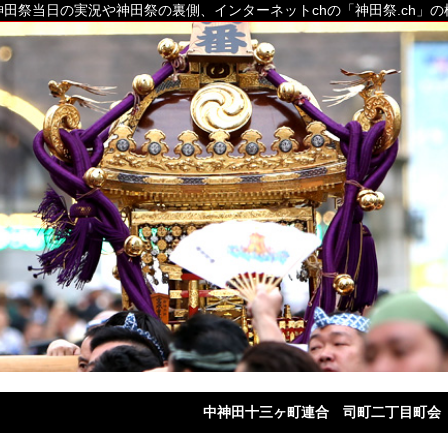
田祭当日の実況や神田祭の裏側、インターネットchの「神田祭.ch」
中神田十三ヶ町連合 司町二丁目町会