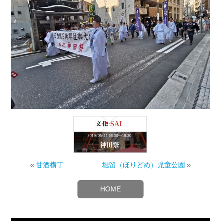
«
甘酒横丁
堀留（ほりどめ）児童公園
»
HOME