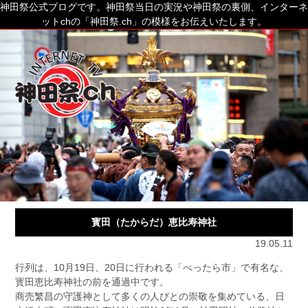
神田祭公式ブログです。神田祭当日の実況や神田祭の裏側、インターネ
ットchの「神田祭.ch」の模様をお伝えいたします。
寳田（たからだ）恵比寿神社
19.05.11
行列は、10月19日、20日に行われる「べったら市」で有名な、
寳田恵比寿神社の前を通過中です。
商売繁昌の守護神として多くの人びとの崇敬を集めている、日