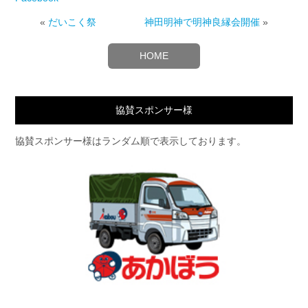
«
だいこく祭
神田明神で明神良縁会開催
»
HOME
協賛スポンサー様
協賛スポンサー様はランダム順で表示しております。