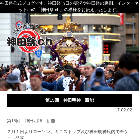
神田祭公式ブログです。神田祭当日の実況や神田祭の裏側、インターネ
ットchの「神田祭.ch」の模様をお伝えいたします。
第15回 神田明神 薪能
17.02.02
第15回 神田明神 薪能
２月１日よりローソン、ミニストップ及び神田明神境内でチケ
ット発売