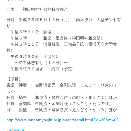
会場 神田明神社殿前特設舞台
日時 平成２９年５月１５日（月） 雨天決行 大型テント有
り
午後５時３０分 開場
午後６時 雅楽・巫女舞（神田明神雅楽部）
午後６時１５分 演目解説 三宅晶子氏（横浜国立大学教
授）
午後６時３０分 上演開始
〜途中休憩有り（１５分）〜
午後８時３０過ぎ 終演（予定）
【演目】
素謡 神歌 金剛流家元・金剛永謹（こんごう・ひさのり）
ほか
狂言 蝸牛 和泉流・野村万作（のむら・まんさく）ほか
仕舞 善知鳥 金剛流・金剛龍謹（こんごう・たつのり）
能 敦盛 金剛流・遠藤勝實（えんどう・かつみ）ほか
http://www.kandamyoujin.or.jp/event/detail.html?id=26&m=05
Facebook