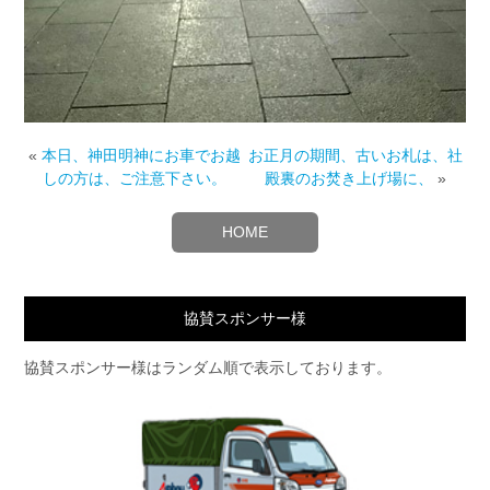
«
本日、神田明神にお車でお越
‪お正月の期間、古いお札は、社
しの方は、ご注意下さい。
殿裏のお焚き上げ場に、
»
HOME
協賛スポンサー様
協賛スポンサー様はランダム順で表示しております。