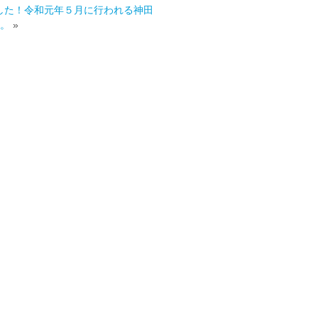
した！令和元年５月に行われる神田
。
»