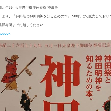
和元年5月 天皇陛下御即位奉祝 神田祭
日より、『神田祭と神田明神を知るための本』 500円にて販売しており
札授与所までお越しください
cebook