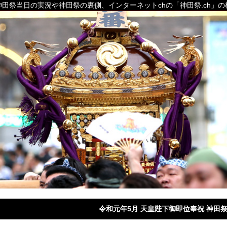
田祭当日の実況や神田祭の裏側、インターネットchの「神田祭.ch」
令和元年5月 天皇陛下御即位奉祝 神田