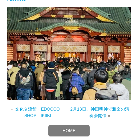
«
文化交流館・EDOCCO
2月13日、神田明神で雅楽の演
SHOP IKIIKI
奏会開催
»
HOME