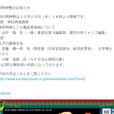
回明神塾のお知らせ
回の明神塾は１０月１９日（水）１８時より開催です。
1部 神社神道講座
田明神とこち亀絵巻奉納について
中 陽 氏（（株）集英社第３編集部、週刊少年ジャンプ編集）
2部
戸の建築文化
藤 優一郎 氏（歴史家（日本近世政治、経済史専攻） 文学博士
スト
林 加苗 氏（ＮＰＯ法人神田の家）
部も2部も興味深い内容になっております。
申込の方はこちらをご覧ください
ttp://www.kandamyoujin.or.jp/bunka/detail.html?id=62
cebook