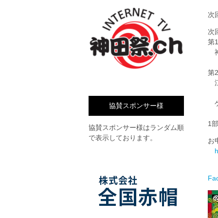
次
次
第
神
山
第
江
安
ゲ
協賛スポンサー様
小
1
協賛スポンサー様はランダム順
で表示しております。
お
h
Fa