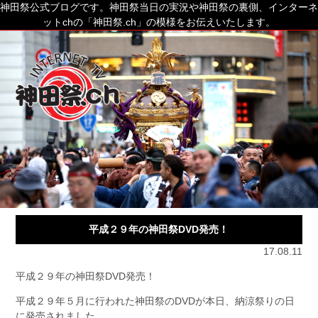
神田祭公式ブログです。神田祭当日の実況や神田祭の裏側、インターネ
ットchの「神田祭.ch」の模様をお伝えいたします。
平成２９年の神田祭DVD発売！
17.08.11
平成２９年の神田祭DVD発売！
平成２９年５月に行われた神田祭のDVDが本日、納涼祭りの日
に発売されました。