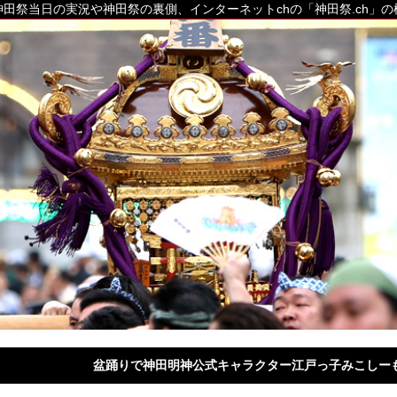
田祭当日の実況や神田祭の裏側、インターネットchの「神田祭.ch」
盆踊りで神田明神公式キャラクター江戸っ子みこしー