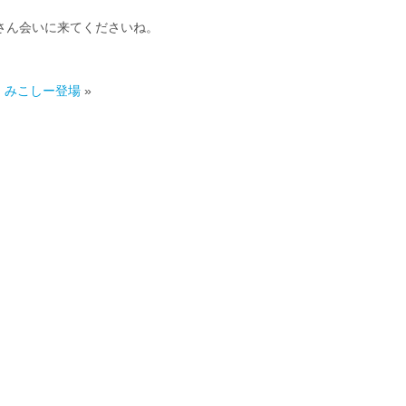
さん会いに来てくださいね。
みこしー登場
»