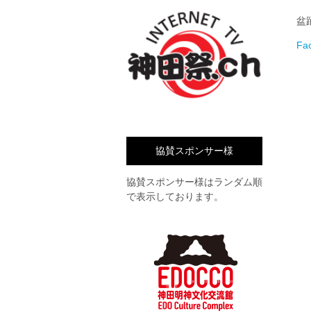
盆
Fa
協賛スポンサー様
協賛スポンサー様はランダム順
で表示しております。